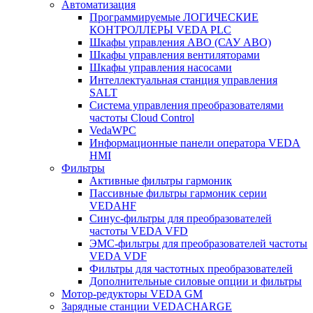
Автоматизация
Программируемые ЛОГИЧЕСКИЕ
КОНТРОЛЛЕРЫ VEDA PLC
Шкафы управления АВО (САУ АВО)
Шкафы управления вентиляторами
Шкафы управления насосами
Интеллектуальная станция управления
SALT
Система управления преобразователями
частоты Cloud Control
VedaWPC
Информационные панели оператора VEDA
HMI
Фильтры
Активные фильтры гармоник
Пассивные фильтры гармоник серии
VEDAHF
Синус-фильтры для преобразователей
частоты VEDA VFD
ЭМС-фильтры для преобразователей частоты
VEDA VDF
Фильтры для частотных преобразователей
Дополнительные силовые опции и фильтры
Мотор-редукторы VEDA GM
Зарядные станции VEDACHARGE