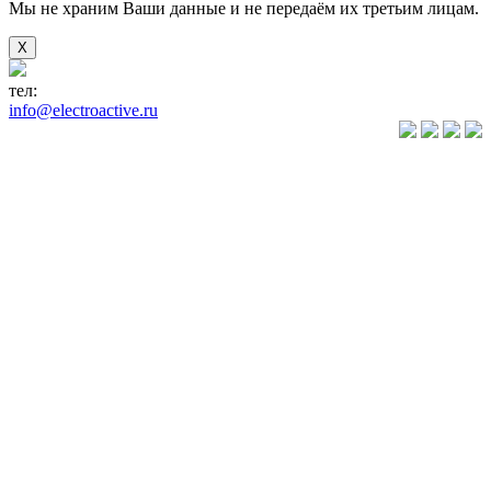
Мы не храним Ваши данные и не передаём их третьим лицам.
X
тел:
+7(846) 922-89-05
info@electroactive.ru
КАТАЛОГ
Преобразователи
частоты VLT
Преобразователи
частоты
VACON
Преобразователи
частоты
VEDA VFD
Преобразователи
частоты
VEDADRIVE