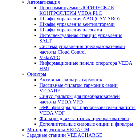
Автоматизация
Программируемые ЛОГИЧЕСКИЕ
КОНТРОЛЛЕРЫ VEDA PLC
Шкафы управления АВО (САУ АВО)
Шкафы управления вентиляторами
Шкафы управления насосами
Интеллектуальная станция управления
SALT
Система управления преобразователями
частоты Cloud Control
VedaWPC
Информационные панели оператора VEDA
HMI
Фильтры
Активные фильтры гармоник
Пассивные фильтры гармоник серии
VEDAHF
Синус-фильтры для преобразователей
частоты VEDA VFD
ЭМС-фильтры для преобразователей частоты
VEDA VDF
Фильтры для частотных преобразователей
Дополнительные силовые опции и фильтры
Мотор-редукторы VEDA GM
Зарядные станции VEDACHARGE