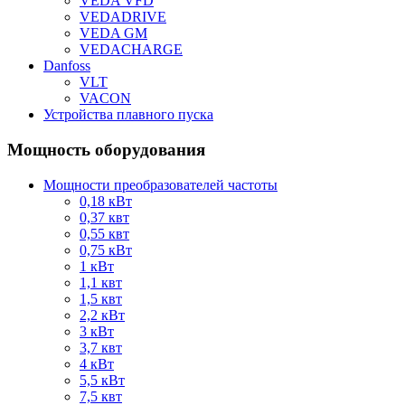
VEDA VFD
VEDADRIVE
VEDA GM
VEDACHARGE
Danfoss
VLT
VACON
Устройства плавного пуска
Мощность оборудования
Мощности преобразователей частоты
0,18 кВт
0,37 квт
0,55 квт
0,75 кВт
1 кВт
1,1 квт
1,5 квт
2,2 кВт
3 кВт
3,7 квт
4 кВт
5,5 кВт
7,5 квт