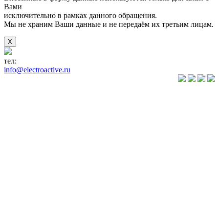
Вами
исключительно в рамках данного обращения.
Мы не храним Ваши данные и не передаём их третьим лицам.
X
тел:
+7(846) 922-89-05
info@electroactive.ru
КАТАЛОГ
Преобразователи
частоты VLT
Преобразователи
частоты
VACON
Преобразователи
частоты
VEDA VFD
Преобразователи
частоты