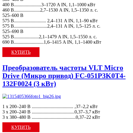
400 В.......................3–1720 A IN, 1,1–1000 кВт
460 В......................2,7–1530 A IN, 1,5–1350 л. с.
525–600 В
575 В........................... 2,4–131 A IN, 1,1–90 кВт
575 В............................2,4–131 A IN, 1,5–125 л. с.
525–690 В
525 В.....................2,1–1479 A IN, 1,5–1550 л. с.
690 В.........................1,6–1415 A IN, 1,1–1400 кВт
КУПИТЬ
Преобразователь частоты VLT Micro
Drive (Микро привод) FC-051P3K0T4-
132F0024 (3 кВт)
1 x 200–240 В ................................... ,37–2,2 кВт
3 x 200–240 В ....................................0,37–3,7 кВт
3 x 380–480 В .....................................0,37–22 кВт
КУПИТЬ