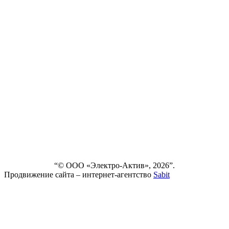
FAQ
О
КОМПАНИИ
СЕРВИС
НОВОСТИ
ДОСТАВКА
И ОПЛАТА
ВЫПОЛНЕННЫЕ
ПРОЕКТЫ
КОНТАКТЫ
“© ООО «Электро-Актив», 2026”.
Продвижение сайта – интернет-агентство
Sabit