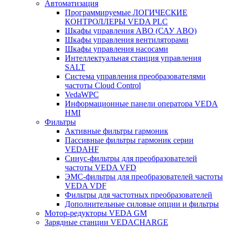
Автоматизация
Программируемые ЛОГИЧЕСКИЕ
КОНТРОЛЛЕРЫ VEDA PLC
Шкафы управления АВО (САУ АВО)
Шкафы управления вентиляторами
Шкафы управления насосами
Интеллектуальная станция управления
SALT
Система управления преобразователями
частоты Cloud Control
VedaWPC
Информационные панели оператора VEDA
HMI
Фильтры
Активные фильтры гармоник
Пассивные фильтры гармоник серии
VEDAHF
Синус-фильтры для преобразователей
частоты VEDA VFD
ЭМС-фильтры для преобразователей частоты
VEDA VDF
Фильтры для частотных преобразователей
Дополнительные силовые опции и фильтры
Мотор-редукторы VEDA GM
Зарядные станции VEDACHARGE