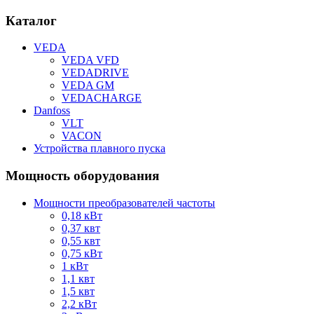
Каталог
VEDA
VEDA VFD
VEDADRIVE
VEDA GM
VEDACHARGE
Danfoss
VLT
VACON
Устройства плавного пуска
Мощность оборудования
Мощности преобразователей частоты
0,18 кВт
0,37 квт
0,55 квт
0,75 кВт
1 кВт
1,1 квт
1,5 квт
2,2 кВт